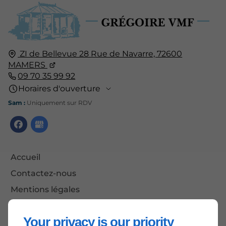
ZI de Bellevue 28 Rue de Navarre,
72600
MAMERS
09 70 35 99 92
Horaires d'ouverture
Sam :
Uniquement sur RDV
Accueil
Contactez-nous
Mentions légales
Plan du site
Your privacy is our priority