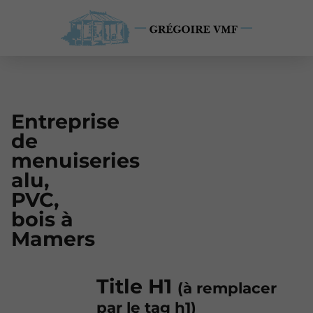
Entreprise
de
menuiseries
alu,
PVC,
bois à
Mamers
Title H1
(à remplacer
par le tag h1)