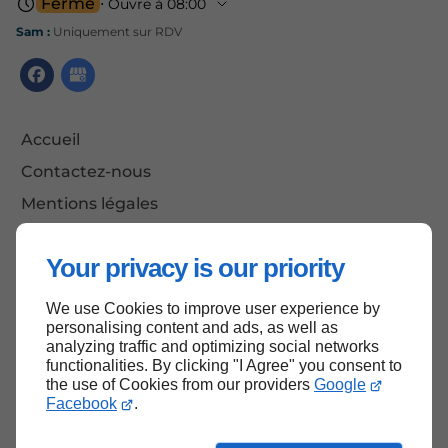
Fermé
⋅ Ouvre à 08:00
Sam :
Uniquement sur RDV
Accueil
Contactez-nous
Mentions légales
Plan du site
Your privacy is our priority
We use Cookies to improve user experience by
Haut de page
personalising content and ads, as well as
analyzing traffic and optimizing social networks
functionalities. By clicking "I Agree" you consent to
the use of Cookies from our providers
Google
Facebook
.