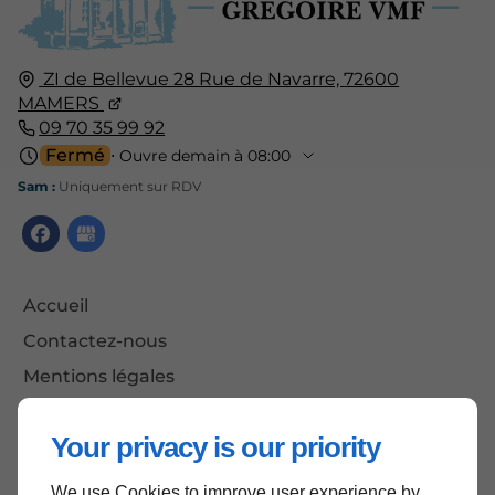
ZI de Bellevue 28 Rue de Navarre,
72600
MAMERS
09 70 35 99 92
Fermé
⋅ Ouvre demain à 08:00
Sam :
Uniquement sur RDV
Accueil
Contactez-nous
Mentions légales
Plan du site
Your privacy is our priority
We use Cookies to improve user experience by