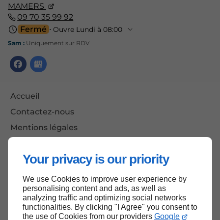
MAMERS
09 70 35 99 92
Fermé
⋅ Ouvre Lundi à 08:00
Sam :
Uniquement sur RDV
Accueil
Contactez-nous
Mentions légales
Plan du site
Your privacy is our priority
We use Cookies to improve user experience by
Haut de page
personalising content and ads, as well as
analyzing traffic and optimizing social networks
functionalities. By clicking "I Agree" you consent to
the use of Cookies from our providers
Google