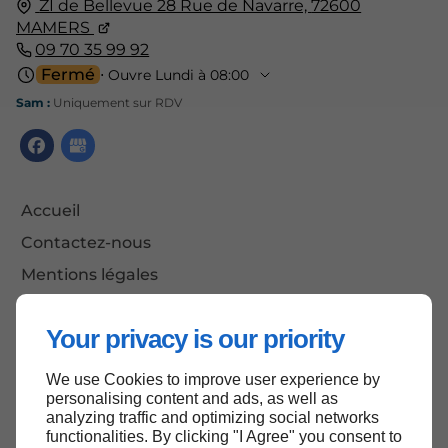
ZI de Bellevue 28 Rue de Navarre,
72600
MAMERS
09 70 35 99 92
Fermé
⋅ Ouvre Lundi à 08:00
Sam :
Uniquement sur RDV
Accueil
Contactez-nous
Mentions légales
Plan du site
Your privacy is our priority
We use Cookies to improve user experience by
Haut de page
personalising content and ads, as well as
analyzing traffic and optimizing social networks
functionalities. By clicking "I Agree" you consent to